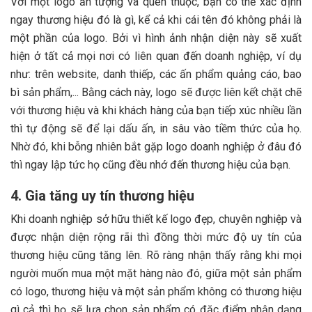
Với một logo ấn tượng và quen thuộc, bạn có thể xác định
ngay thương hiệu đó là gì, kể cả khi cái tên đó không phải là
một phần của logo. Bởi vì hình ảnh nhận diện này sẽ xuất
hiện ở tất cả mọi nơi có liên quan đến doanh nghiệp, ví dụ
như: trên website, danh thiếp, các ấn phẩm quảng cáo, bao
bì sản phẩm,... Bằng cách này, logo sẽ được liên kết chặt chẽ
với thương hiệu và khi khách hàng của bạn tiếp xúc nhiều lần
thì tự động sẽ để lại dấu ấn, in sâu vào tiềm thức của họ.
Nhờ đó, khi bỗng nhiên bắt gặp logo doanh nghiệp ở đâu đó
thì ngay lập tức họ cũng đều nhớ đến thương hiệu của bạn.
4. Gia tăng uy tín thương hiệu
Khi doanh nghiệp sở hữu thiết kế logo đẹp, chuyên nghiệp và
được nhận diện rộng rãi thì đồng thời mức độ uy tín của
thương hiệu cũng tăng lên. Rõ ràng nhận thấy rằng khi mọi
người muốn mua một mặt hàng nào đó, giữa một sản phẩm
có logo, thương hiệu và một sản phẩm không có thương hiệu
gì cả thì họ sẽ lựa chọn sản phẩm có đặc điểm nhận dạng