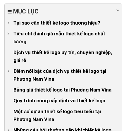
MỤC LỤC
Tại sao cần thiết kế logo thương hiệu?
1. Tạo sự khởi đầu cho tương lai
Tiêu chí đánh giá mẫu thiết kế logo chất
lượng
2. Góp phần xây dựng bản sắc doanh nghiệp
1. Sự đơn giản
Dịch vụ thiết kế logo uy tín, chuyên nghiệp,
3. Tăng khả năng nhận diện thương hiệu
giá rẻ
2. Dễ nhớ
4. Gia tăng uy tín thương hiệu
Điểm nổi bật của dịch vụ thiết kế logo tại
3. Bền vững
Phương Nam Vina
4. Tính linh hoạt
1. Dịch vụ thiết kế logo giá rẻ
Bảng giá thiết kế logo tại Phương Nam Vina
2. Thiết kế logo độc đáo, độc quyền
Quy trình cung cấp dịch vụ thiết kế logo
3. Design mọi ngành nghề, lĩnh vực
Một số dự án thiết kế logo tiêu biểu tại
Phương Nam Vina
4. Thiết kế logo gắn liền với mục tiêu doanh nghiệp
Những câu hỏi thường gặp khi thiết kế logo