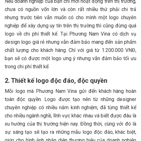
Nếu doanh nghiệp của bạn chỉ mới hoạt động trên thị trường,
chưa có nguồn vốn lớn và còn rất nhiều thứ phải chi trả
nhưng trước tiên vẫn muốn có cho mình một logo chuyên
nghiệp để xây dựng uy tín trên thị trường thì cũng đừng quá
logo về chi phí thiết kế. Tại Phương Nam Vina có dịch vụ
design logo giá rẻ nhưng vẫn đảm bảo mang đến sản phẩm
chất lượng cho khách hàng. Chỉ với giá từ 1.200.000 VNĐ,
bạn sẽ có được một logo ưng ý nhưng vẫn đảm bảo tối ưu
trong chi phí thiết kế.
2. Thiết kế logo độc đáo, độc quyền
Mỗi logo mà Phương Nam Vina gửi đến khách hàng hoàn
toàn độc quyền. Logo được tạo nên từ những designer
chuyên nghiệp có nhiều năm kinh nghiệm, đã từng thiết kế
cho nhiều ngành nghề, lĩnh vực khác nhau và biết được đâu là
xu hướng của thị trường hiện nay. Đồng thời, cùng với đó là
sự sáng tạo sẽ tạo ra những mẫu logo độc đáo, khác biệt,
giúp cho hình ảnh nhận diện thương hiệu của doanh nghiệp