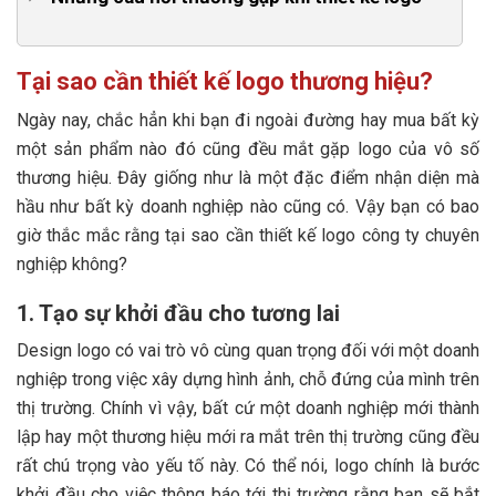
5. 10+ năm kinh nghiệm trong lĩnh vực design logo
1. Logo là gì?
6. Quy trình thiết kế logo chuyên nghiệp
2. Các công ty thường tạo logo bằng cách nào?
Tại sao cần thiết kế logo thương hiệu?
3. Có nên tạo logo online miễn phí không?
Ngày nay, chắc hẳn khi bạn đi ngoài đường hay mua bất kỳ
một sản phẩm nào đó cũng đều mắt gặp logo của vô số
4. Giá thiết kế logo có đắt không?
thương hiệu. Đây giống như là một đặc điểm nhận diện mà
5. Thời gian design logo có lâu không?
hầu như bất kỳ doanh nghiệp nào cũng có. Vậy bạn có bao
giờ thắc mắc rằng tại sao cần thiết kế logo công ty chuyên
6. Nên làm gì nếu bạn không ưng ý mẫu logo thiết
nghiệp không?
kế?
7. Tôi có thể chỉnh sửa mẫu logo bao nhiêu lần?
1. Tạo sự khởi đầu cho tương lai
8. Ai là người sở hữu bản quyền logo?
Design logo có vai trò vô cùng quan trọng đối với một doanh
nghiệp trong việc xây dựng hình ảnh, chỗ đứng của mình trên
9. Tôi nên làm gì để bắt đầu tạo logo?
thị trường. Chính vì vậy, bất cứ một doanh nghiệp mới thành
10. Sau khi thiết kế logo doanh nghiệp nên làm gì?
lập hay một thương hiệu mới ra mắt trên thị trường cũng đều
rất chú trọng vào yếu tố này. Có thể nói, logo chính là bước
khởi đầu cho việc thông báo tới thị trường rằng bạn sẽ bắt