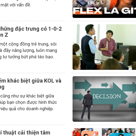
chính xác khi đối mặt với vấn đề.
Những đặc trưng có 1-0-2
en Z
một cộng đồng trẻ trung, sôi
 và đầy năng lượng, luôn mang
trong mình những tư tưởng bứt phá táo bạo.
ểm khác biệt giữa KOL và
ng
ì cũng như sự khác biệt giữa
iúp bạn chọn được hình thức
tiếp thị phù hợp, hiệu quả cho doanh nghiệp.
í thuật cải thiện tâm