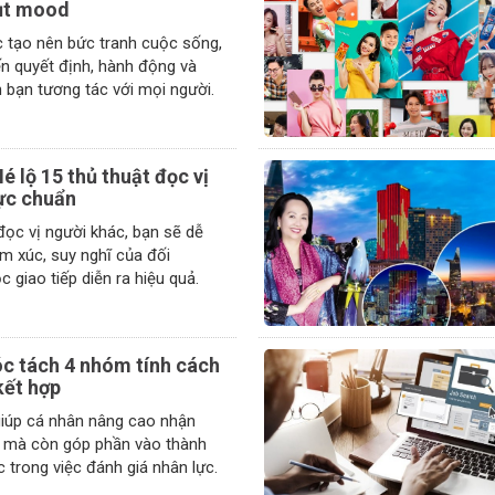
tụt mood
 tạo nên bức tranh cuộc sống,
n quyết định, hành động và
 bạn tương tác với mọi người.
Hé lộ 15 thủ thuật đọc vị
ực chuẩn
ọc vị người khác, bạn sẽ dễ
m xúc, suy nghĩ của đối
phương, giúp cuộc giao tiếp diễn ra hiệu quả.
óc tách 4 nhóm tính cách
kết hợp
giúp cá nhân nâng cao nhận
n mà còn góp phần vào thành
công của tổ chức trong việc đánh giá nhân lực.