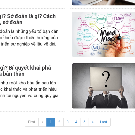
gì? Sở đoản là gì? Cách
, sở đoản
 đoản là những yếu tố bạn cần
hể hiểu được thiên hướng của
triển sự nghiệp về lâu về dài.
gì? Bí quyết khai phá
a bản thân
 như một kho báu ẩn sau lớp
 khai thác và phát triển hiệu
ành tài nguyên vô cùng quý giá.
First
«
1
2
3
4
5
»
Last