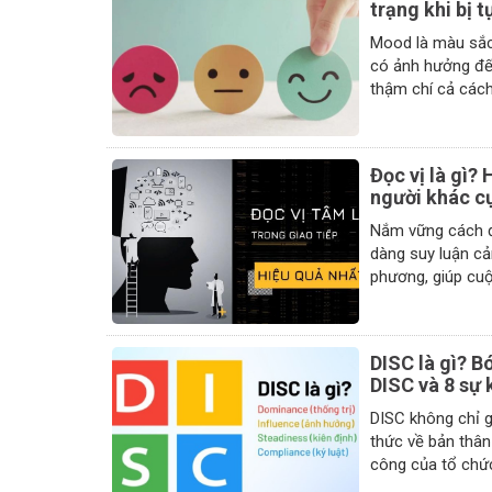
trạng khi bị 
Mood là màu sắc
có ảnh hưởng đế
thậm chí cả cách
Đọc vị là gì? 
người khác c
Nắm vững cách đ
dàng suy luận cả
DISC là gì? B
DISC và 8 sự 
DISC không chỉ 
thức về bản thâ