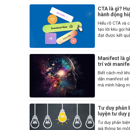
CTA là gì? Hư
hành động hi
Hiểu rõ CTA và 
tạo lời kêu gọi 
Manifest là 
trí với manif
Biết cách mở khó
dẫn manifest sẽ
mà mình hằng m
Tư duy phản b
luyện tư duy 
Tư duy phản biện
giá thông tin một