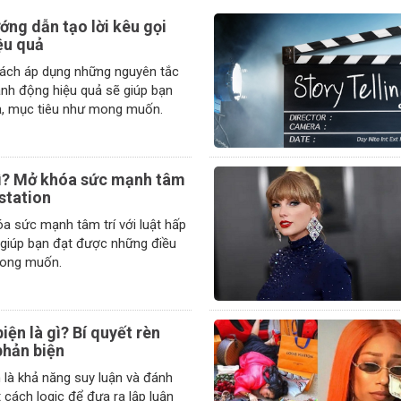
ớng dẫn tạo lời kêu gọi
ệu quả
cách áp dụng những nguyên tắc
hành động hiệu quả sẽ giúp bạn
đạt được kết quả, mục tiêu như mong muốn.
gì? Mở khóa sức mạnh tâm
estation
a sức mạnh tâm trí với luật hấp
 giúp bạn đạt được những điều
ong muốn.
iện là gì? Bí quyết rèn
phản biện
 là khả năng suy luận và đánh
 cách logic để đưa ra lập luận