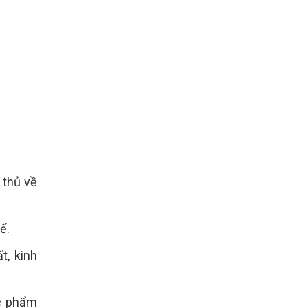
 thủ về
ế.
t, kinh
ực phẩm