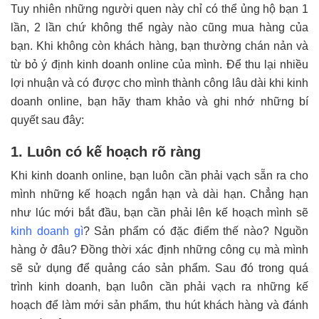
Bước 5: Trở thành một chuyên gia
Tuy nhiên những người quen này chỉ có thể ủng hộ bạn 1
lần, 2 lần chứ không thể ngày nào cũng mua hàng của
Bước 6: Dùng email để giữ liên lạc với khách hàng
bạn. Khi không còn khách hàng, bạn thường chán nản và
Bước 7: Áp dụng Affiliate để tăng doanh số
từ bỏ ý định kinh doanh online của mình. Để thu lại nhiều
lợi nhuận và có được cho mình thành công lâu dài khi kinh
doanh online, bạn hãy tham khảo và ghi nhớ những bí
quyết sau đây:
1. Luôn có kế hoạch rõ ràng
Khi kinh doanh online, bạn luôn cần phải vạch sẵn ra cho
mình những kế hoạch ngắn hạn và dài hạn. Chẳng hạn
như lúc mới bắt đầu, bạn cần phải lên kế hoạch mình sẽ
kinh doanh gì
? Sản phẩm có đặc điểm thế nào? Nguồn
hàng ở đâu? Đồng thời xác định những công cụ mà mình
sẽ sử dụng để quảng cáo sản phẩm. Sau đó trong quá
trình kinh doanh, bạn luôn cần phải vạch ra những kế
hoạch để làm mới sản phẩm, thu hút khách hàng và đánh