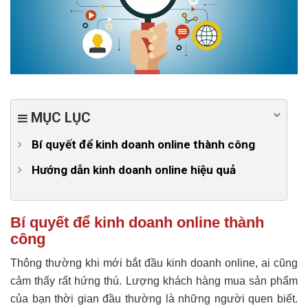
MỤC LỤC
Bí quyết để kinh doanh online thành công
1. Luôn có kế hoạch rõ ràng
Hướng dẫn kinh doanh online hiệu quả
2. Tạo uy tín và xây dựng mạng lưới khách hàng
Bước 1: Nghiên cứu thị trường, xác định đối tượng
khách hàng
3. Luôn sẵn sàng để tư vấn và chăm sóc khách hàng
Bí quyết để kinh doanh online thành
công
Bước 2: Xây dựng website
4. Thiết kế website bán hàng phù hợp với sản phẩm
Bước 3: Viết bài bán hàng
Thông thường khi mới bắt đầu kinh doanh online, ai cũng
5. Kiên trì áp dụng các chiến lược quảng cáo
cảm thấy rất hứng thú. Lượng khách hàng mua sản phẩm
Bước 4: Tăng lưu lượng vào website
của bạn thời gian đầu thường là những người quen biết.