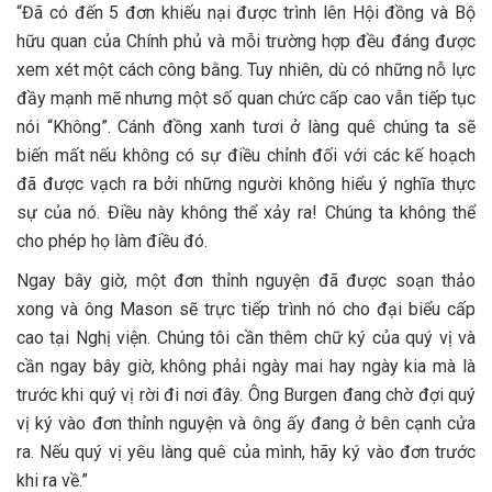
“Đã có đến 5 đơn khiếu nại được trình lên Hội đồng và Bộ
hữu quan của Chính phủ và mỗi trường hợp đều đáng được
xem xét một cách công bằng. Tuy nhiên, dù có những nỗ lực
đầy mạnh mẽ nhưng một số quan chức cấp cao vẫn tiếp tục
nói “Không”. Cánh đồng xanh tươi ở làng quê chúng ta sẽ
biến mất nếu không có sự điều chỉnh đối với các kế hoạch
đã được vạch ra bởi những người không hiểu ý nghĩa thực
sự của nó. Điều này không thể xảy ra! Chúng ta không thể
cho phép họ làm điều đó.
Ngay bây giờ, một đơn thỉnh nguyện đã được soạn thảo
xong và ông Mason sẽ trực tiếp trình nó cho đại biểu cấp
cao tại Nghị viện. Chúng tôi cần thêm chữ ký của quý vị và
cần ngay bây giờ, không phải ngày mai hay ngày kia mà là
trước khi quý vị rời đi nơi đây. Ông Burgen đang chờ đợi quý
vị ký vào đơn thỉnh nguyện và ông ấy đang ở bên cạnh cửa
ra. Nếu quý vị yêu làng quê của mình, hãy ký vào đơn trước
khi ra về.”