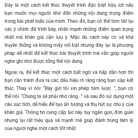
Đây là một cách kết thúc thuyết trình đặc biệt hữu ích nếu
bạn muốn mọi người nhớ đến những nội dung trọng điểm
trong bài phát biểu của mình. Theo đó, bạn có thể tóm tắt lại
các ý chính đã trình bày, nhấn mạnh những điểm quan trọng
nhất mà khán giả cần lưu ý. Mặc dù cách này có vẻ khá
truyền thống và không mấy nổi bật nhưng đây lại là phương
pháp dễ nhất để kết thúc bài thuyết trình mà vẫn giúp người
nghe ghi nhớ được tổng thể nội dung.
Ngoài ra, để kết thúc một cách bất ngờ và hấp dẫn hơn thì
bạn cần tránh đưa ra các dấu hiệu rõ ràng rằng bạn sắp kết
thúc. Thay vì nói: “Bây giờ tôi xin phép tóm lược…”, bạn có
thể nói: “Chúng ta sẽ phải nhớ rằng…” và sau đó sử dụng một
câu súc tích, dễ hiểu để tạo ấn tượng và thu hút sự chú ý của
khán giả. Thông tin cung cấp lúc này tuy ngắn gọn, đơn giản
nhưng lại rất hiệu quả và mạnh mẽ giúp đánh trúng tâm lý
của người nghe một cách tốt nhất.