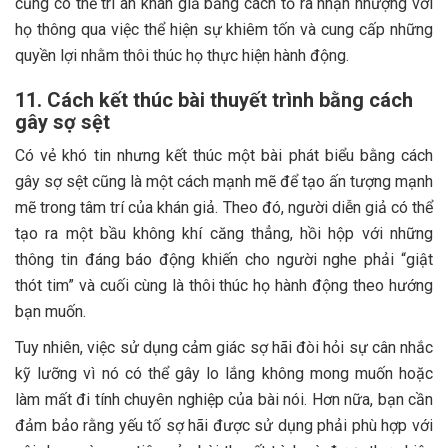
cũng có thể tri ân khán giả bằng cách tỏ ra nhận nhượng với
họ thông qua việc thể hiện sự khiêm tốn và cung cấp những
quyền lợi nhằm thôi thúc họ thực hiện hành động.
11. Cách kết thúc bài thuyết trình bằng cách
gây sợ sệt
Có vẻ khó tin nhưng kết thúc một bài phát biểu bằng cách
gây sợ sệt cũng là một cách mạnh mẽ để tạo ấn tượng mạnh
mẽ trong tâm trí của khán giả. Theo đó, người diễn giả có thể
tạo ra một bầu không khí căng thẳng, hồi hộp với những
thông tin đáng báo động khiến cho người nghe phải “giật
thót tim” và cuối cùng là thôi thúc họ hành động theo hướng
bạn muốn.
Tuy nhiên, việc sử dụng cảm giác sợ hãi đòi hỏi sự cân nhắc
kỹ lưỡng vì nó có thể gây lo lắng không mong muốn hoặc
làm mất đi tính chuyên nghiệp của bài nói. Hơn nữa, bạn cần
đảm bảo rằng yếu tố sợ hãi được sử dụng phải phù hợp với