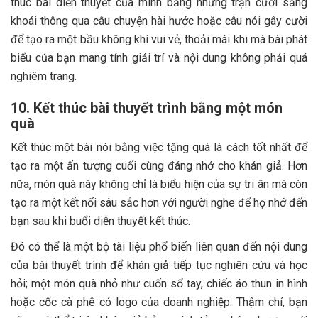
thúc bài diễn thuyết của mình bằng những trận cười sảng
khoái thông qua câu chuyện hài hước hoặc câu nói gây cười
để tạo ra một bầu không khí vui vẻ, thoải mái khi mà bài phát
biểu của bạn mang tính giải trí và nội dung không phải quá
nghiêm trang.
10. Kết thúc bài thuyết trình bằng một món
quà
Kết thúc một bài nói bằng việc tặng quà là cách tốt nhất để
tạo ra một ấn tượng cuối cùng đáng nhớ cho khán giả. Hơn
nữa, món quà này không chỉ là biểu hiện của sự tri ân mà còn
tạo ra một kết nối sâu sắc hơn với người nghe để họ nhớ đến
bạn sau khi buổi diễn thuyết kết thúc.
Đó có thể là một bộ tài liệu phổ biến liên quan đến nội dung
của bài thuyết trình để khán giả tiếp tục nghiên cứu và học
hỏi; một món quà nhỏ như cuốn sổ tay, chiếc áo thun in hình
hoặc cốc cà phê có logo của doanh nghiệp. Thậm chí, bạn