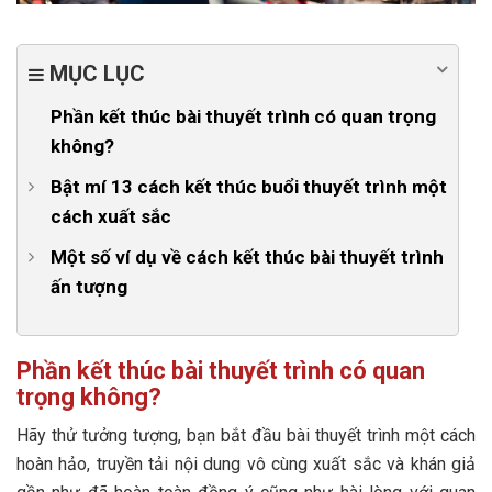
MỤC LỤC
Phần kết thúc bài thuyết trình có quan trọng
không?
Bật mí 13 cách kết thúc buổi thuyết trình một
cách xuất sắc
1. Tóm lược lại các nội dung chính
Một số ví dụ về cách kết thúc bài thuyết trình
ấn tượng
2. Nhấn mạnh thông điệp cốt lõi
1. Ví dụ về cách kết thúc phát biểu bằng cách đưa ra
3. Kết thúc thuyết trình bằng cách kêu gọi hành động
chọn lựa
Phần kết thúc bài thuyết trình có quan
4. Kết thúc bài thuyết trình bằng một câu hỏi gợi mở
trọng không?
2. Ví dụ về cách kết thúc thuyết trình bằng cách tóm
5. Sử dụng trích dẫn nổi tiếng làm câu kết thúc bài
lược
Hãy thử tưởng tượng, bạn bắt đầu bài thuyết trình một cách
thuyết trình
3. Kết thúc phát biểu bằng hành động
hoàn hảo, truyền tải nội dung vô cùng xuất sắc và khán giả
6. Truyền cảm hứng bằng sức mạnh của những câu