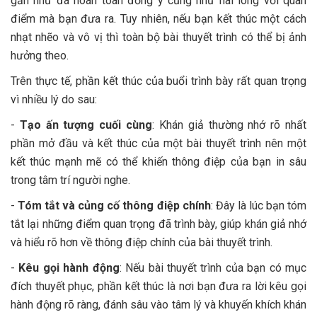
gần như đã hoàn toàn đồng ý cũng như hài lòng với quan
4. Ví dụ về cách sử dụng trích dẫn để kết thúc bài
chuyện
điểm mà bạn đưa ra. Tuy nhiên, nếu bạn kết thúc một cách
thuyết trình
nhạt nhẽo và vô vị thì toàn bộ bài thuyết trình có thể bị ảnh
7. Sử dụng hình ảnh trực quan, ấn tượng
hưởng theo.
8. Kết thúc thuyết trình bằng một tuyên bố đáng nhớ
Trên thực tế, phần kết thúc của buổi trình bày rất quan trọng
9. Kết thúc bài thuyết trình bằng sự hài hước
vì nhiều lý do sau:
10. Kết thúc bài thuyết trình bằng một món quà
-
Tạo ấn tượng cuối cùng
: Khán giả thường nhớ rõ nhất
11. Cách kết thúc bài thuyết trình bằng cách gây sợ
phần mở đầu và kết thúc của một bài thuyết trình nên một
sệt
kết thúc mạnh mẽ có thể khiến thông điệp của bạn in sâu
trong tâm trí người nghe.
12. Đưa ra những lựa chọn khác nhau
-
Tóm tắt và củng cố thông điệp chính
: Đây là lúc bạn tóm
13. Gửi lời cảm ơn và ghi nhận sự đóng góp của mọi
tắt lại những điểm quan trọng đã trình bày, giúp khán giả nhớ
người
và hiểu rõ hơn về thông điệp chính của bài thuyết trình.
-
Kêu gọi hành động
: Nếu bài thuyết trình của bạn có mục
đích thuyết phục, phần kết thúc là nơi bạn đưa ra lời kêu gọi
hành động rõ ràng, đánh sâu vào tâm lý và khuyến khích khán