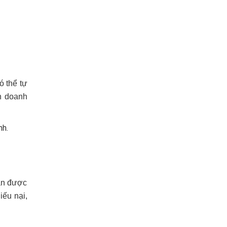
ó thể tự
h doanh
nh.
hận được
iếu nại,