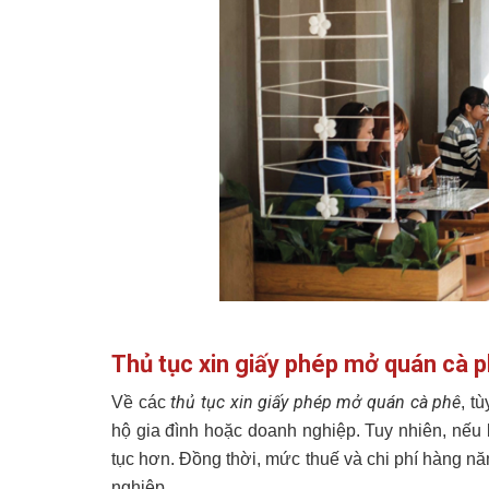
Thủ tục xin giấy phép mở quán cà 
thủ tục xin giấy phép mở quán cà phê
Về các
, t
hộ gia đình hoặc doanh nghiệp. Tuy nhiên, nếu
tục hơn. Đồng thời, mức thuế và chi phí hàng n
nghiệp.