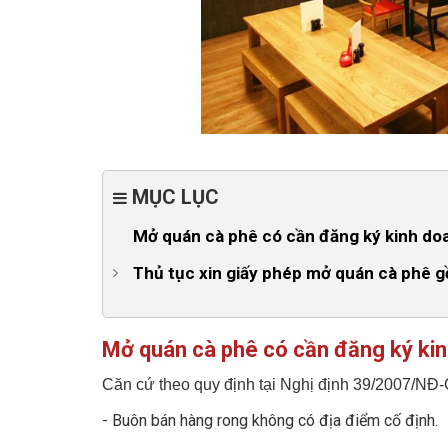
MỤC LỤC
Mở quán cà phê có cần đăng ký kinh do
Thủ tục xin giấy phép mở quán cà phê 
1. Thủ tục xin cấp phép xây dựng
2. Giấy phép đăng ký kinh doanh
Mở quán cà phê có cần đăng ký ki
3. Chứng nhận vệ sinh an toàn thực phẩm
Căn cứ theo quy định tại Nghị định 39/2007/NĐ
- Buôn bán hàng rong không có địa điểm cố định.