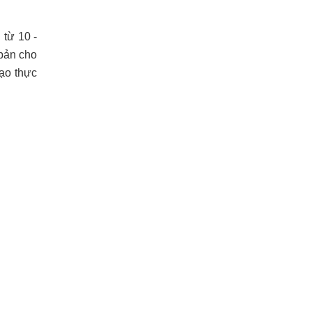
 từ 10 -
bản cho
đạo thực