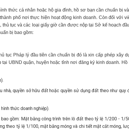
ình thức cá nhân hoặc hộ gia đình, hồ sơ bạn cần chuẩn bị và
thành phố nơi thực hiện hoạt động kinh doanh. Còn đối với v
thủ tục và các loại giấy giờ cần được nộp tại Sở kế hoạch đầu
chuẩn bị bao gồm:
ủ tục Pháp lý đầu tiên cần chuẩn bị đó là xin cấp phép xây 
p tại UBND quận, huyện hoặc tỉnh nơi đăng ký kinh doanh. H
).
ữu nhà, quyền sở hữu đất hoặc quyền sử dụng đất theo như quy 
 hình thức doanh nghiệp).
n bao gồm: Mặt bằng công trình trên lô đất theo tỷ lệ 1/200 - 1/5
ầng theo tỷ lệ 1/100, mặt bằng móng và chi tiết mặt cắt móng, lư