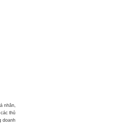
cá nhân,
 các thủ
ng doanh