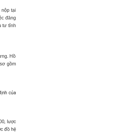
 nộp tại
iệc đăng
 tư tỉnh
dựng. Hồ
ồ sơ gồm
định của
00, lược
ợc đồ hệ