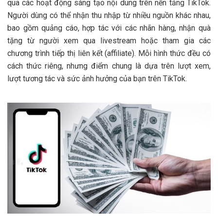
dẫn chi tiết
qua các hoạt động sáng tạo nội dung trên nền tảng TikTok.
Người dùng có thể nhận thu nhập từ nhiều nguồn khác nhau,
Bước 4: Tăng lượt theo dõi và tương tác tăng cơ hội
bao gồm quảng cáo, hợp tác với các nhãn hàng, nhận quà
kiếm tiền
tặng từ người xem qua livestream hoặc tham gia các
chương trình tiếp thị liên kết (affiliate). Mỗi hình thức đều có
cách thức riêng, nhưng điểm chung là dựa trên lượt xem,
lượt tương tác và sức ảnh hưởng của bạn trên TikTok.