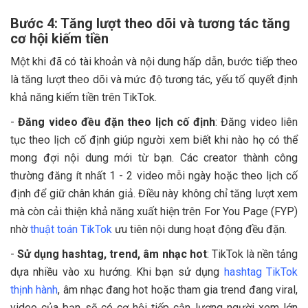
Bước 4: Tăng lượt theo dõi và tương tác tăng
cơ hội kiếm tiền
Một khi đã có tài khoản và nội dung hấp dẫn, bước tiếp theo
là tăng lượt theo dõi và mức độ tương tác, yếu tố quyết định
khả năng kiếm tiền trên TikTok.
-
Đăng video đều đặn theo lịch cố định
: Đăng video liên
tục theo lịch cố định giúp người xem biết khi nào họ có thể
mong đợi nội dung mới từ bạn. Các creator thành công
thường đăng ít nhất 1 - 2 video mỗi ngày hoặc theo lịch cố
định để giữ chân khán giả. Điều này không chỉ tăng lượt xem
mà còn cải thiện khả năng xuất hiện trên For You Page (FYP)
nhờ
thuật toán TikTok
ưu tiên nội dung hoạt động đều đặn.
-
Sử dụng hashtag, trend, âm nhạc hot
: TikTok là nền tảng
dựa nhiều vào xu hướng. Khi bạn sử dụng
hashtag TikTok
thịnh hành
, âm nhạc đang hot hoặc tham gia trend đang viral,
video của bạn sẽ có cơ hội tiếp cận lượng người xem lớn