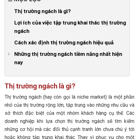
Thị trường ngách là gì?
Lợi ích của việc tập trung khai thác thị trường
ngách
Cách xác định thị trường ngách hiệu quả
Những thị trường ngách tiềm năng nhất hiện
nay
1. Thị trường ngách dành cho người ăn kiêng hoặc
ăn chay
Thị trường ngách là gì?
2. Sản phẩm chăm sóc thú cưng cao cấp
Thị trường ngách (hay còn gọi là niche market) là một phần
3. Sản phẩm và dịch vụ cho người cao tuổi
nhỏ của thị trường rộng lớn, tập trung vào những nhu cầu và
sở thích đặc biệt của một nhóm khách hàng cụ thể. Các
4. Sản phẩm dành cho cộng đồng yêu thích công
doanh nghiệp khi lựa chọn thị trường ngách sẽ tìm kiếm
nghệ
những cơ hội mà các đối thủ cạnh tranh lớn chưa chú ý tới
hoặc không tập trung khai thác. Thay vì phục vụ cho một