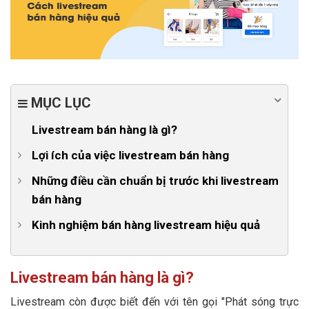
MỤC LỤC
Livestream bán hàng là gì?
Lợi ích của việc livestream bán hàng
1. Tăng tương tác với chi phí 0 đồng
Những điều cần chuẩn bị trước khi livestream
bán hàng
2. Đưa hình ảnh thực tế của sản phẩm đến với khách
hàng
1. Xác định mục tiêu buổi livestream
Kinh nghiệm bán hàng livestream hiệu quả
3. Livestream có tính chủ động cao
2. Xác định đối tượng khách hàng mục tiêu
1. Chọn kênh livestream bán hàng phù hợp
4. Tiết kiệm tối đa chi phí
3. Xác định chiến thuật livestream bán hàng
2. Thông báo trước thời gian buổi livestream bán
Livestream bán hàng là gì?
hàng
4. Chuẩn bị kịch bản livestream
Livestream còn được biết đến với tên gọi "Phát sóng trực