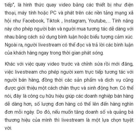
3. Livestream trong khung giờ vàng
tiếp", là hình thức quay video bằng các thiết bị như điện
5. Chuẩn bị dụng cụ livestream
thoại, máy tính hoặc PC và phát trên các nền tảng mạng xã
4. Chú trọng nội dung ở phần mô tả và tiêu đề
6. Chuẩn bị sản phẩm trước khi livestream bán hàng
hội như Facebook, Tiktok , Instagram, Youtube,…. Tính năng
5. Chú trọng chất lượng video
này cho phép người bán và người mua tương tác dễ dàng với
7. Chuẩn bị background livestream bán hàng
nhau bằng cách sử dụng bình luận hoặc biểu tượng cảm xúc.
6. Kêu gọi mọi người tương tác
8. Người thực hiện livestream bán hàng
Ngoài ra, người livestream có thể đọc và trả lời các bình luận
7. Chăm sóc tốt khách hàng khi livestream
của khách hàng ngay trong thời gian phát sóng.
8. Thần thái, cảm xúc và thái độ khi livestream bán
Khác với việc quay video trước và chỉnh sửa rồi mới đăng,
hàng
việc livestream cho phép người xem trực tiếp tương tác với
9. Cân đối thời lượng livestream bán hàng
người bán hàng, đồng thời các sản phẩm và dịch vụ cũng
được giới thiệu một cách chân thực và sinh động hơn. Có thể
10. Đo lượng hiệu quả bán hàng sau mỗi buổi
nói, đây là công cụ hữu hiệu giúp các doanh nghiệp bán hàng
livestream
dễ dàng hơn, số lượng đơn hàng có thể lên đến hàng nghìn
đơn mỗi ngày. Do đó, nếu muốn tăng doanh số và quảng bá
thương hiệu của mình thì livestream là một lựa chọn tuyệt
vời.