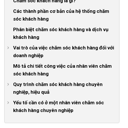
Chăm sóc khách hàng là gì?
Các thành phần cơ bản của hệ thống chăm
sóc khách hàng
Phân biệt chăm sóc khách hàng và dịch vụ
khách hàng
Vai trò của việc chăm sóc khách hàng đối với
doanh nghiệp
1. Tạo trải nghiệm tích cực cho khách hàng
Mô tả chi tiết công việc của nhân viên chăm
sóc khách hàng
2. Xây dựng mối quan hệ với khách hàng
Quy trình chăm sóc khách hàng chuyên
3. Tạo ấn tượng tốt, xây dựng lợi thế cạnh tranh cho
nghiệp, hiệu quả
doanh nghiệp
1. Quy trình chăm sóc khách hàng trước và trong bán
Yếu tố cần có ở một nhân viên chăm sóc
4. Thu hút khách hàng tiềm năng
hàng
khách hàng chuyên nghiệp
Thu thập và quản lý thông tin khách hàng
1. Kiến thức chuyên môn