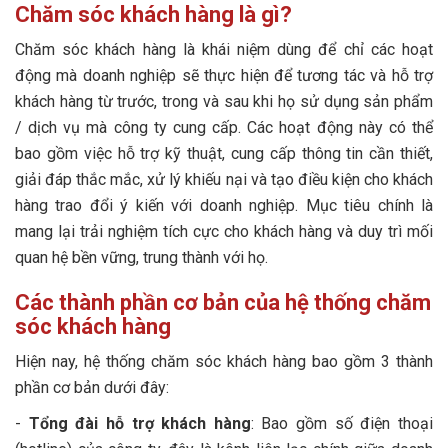
Tiến hành phân loại khách hàng và lên danh sách
2. Các kỹ năng quan trọng
Chăm sóc khách hàng là gì?
liên hệ
3. Thái độ nghề nghiệp
Chăm sóc khách hàng là khái niệm dùng để chỉ các hoạt
Hỗ trợ, giải đáp thắc mắc cho khách hàng
động mà doanh nghiệp sẽ thực hiện để tương tác và hỗ trợ
khách hàng từ trước, trong và sau khi họ sử dụng sản phẩm
Tư vấn bán hàng
/ dịch vụ mà công ty cung cấp. Các hoạt động này có thể
Xây dựng mối quan hệ lâu dài với khách hàng
bao gồm việc hỗ trợ kỹ thuật, cung cấp thông tin cần thiết,
2. Quy trình chăm sóc khách hàng sau bán hàng
giải đáp thắc mắc, xử lý khiếu nại và tạo điều kiện cho khách
hàng trao đổi ý kiến với doanh nghiệp. Mục tiêu chính là
Theo dõi khách hàng
mang lại trải nghiệm tích cực cho khách hàng và duy trì mối
Chủ động phục vụ khách hàng
quan hệ bền vững, trung thành với họ.
Có chính sách ưu đãi cho khách hàng trung thành
Các thành phần cơ bản của hệ thống chăm
Giải quyết nhanh chóng các khiếu nại
sóc khách hàng
Hiện nay, hệ thống chăm sóc khách hàng bao gồm 3 thành
phần cơ bản dưới đây:
-
Tổng đài hỗ trợ khách hàng
: Bao gồm số điện thoại