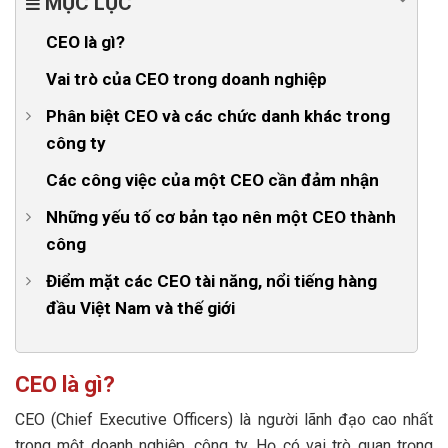
MỤC LỤC
CEO là gì?
Vai trò của CEO trong doanh nghiệp
Phân biệt CEO và các chức danh khác trong
công ty
1. Phân biệt CEO và COO
Các công việc của một CEO cần đảm nhận
2. Phân biệt CEO và CFO
Những yếu tố cơ bản tạo nên một CEO thành
công
3. Phân biệt CEO và Chairman
1. Kiến thức và kinh nghiệm
Điểm mặt các CEO tài năng, nổi tiếng hàng
đầu Việt Nam và thế giới
2. Tầm nhìn chiến lược của 1 CEO
1. CEO nổi tiếng Việt Nam
3. Khả năng truyền cảm hứng
Nguyễn Đăng Quang – CEO của Masan Group
CEO là gì?
4. Tố chất bẩm sinh
Trương Gia Bình – CEO của FPT Corporation
CEO (Chief Executive Officers) là người lãnh đạo cao nhất
5. Các kỹ năng cần có của CEO
trong một doanh nghiệp, công ty. Họ có vai trò quan trọng