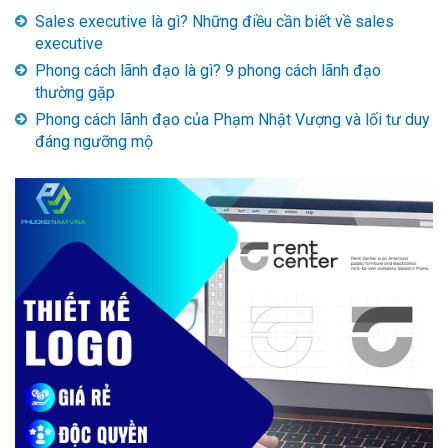
Sales executive là gì? Những điều cần biết về sales
executive
Phong cách lãnh đạo là gì? 9 phong cách lãnh đạo
thường gặp
Phong cách lãnh đạo của Phạm Nhật Vượng và lối tư duy
đáng ngưỡng mộ