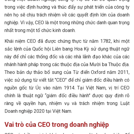
Lê Hồng Minh – CEO của VNG Corporation
1. CEO có phải chủ sở hữu công ty không?
trong việc định hướng và thúc đẩy sự phát triển của công ty
2. CEO nổi tiếng hàng đầu thế giới
2. Mức lương của CEO thường là bao nhiêu?
nên họ sẽ chịu trách nhiệm về các quyết định lớn của doanh
nghiệp. Vì vậy, CEO là một trong những chức danh quan trọng
Elon Musk – CEO của Tesla và SpaceX
3. CEO thường được chọn như thế nào?
nhất trong một tổ chức kinh doanh.
Tim Cook – CEO của Apple Inc
4. Làm CEO có thể bị sa thải không?
Khái niệm CEO đã được chứng thực từ năm 1782, khi một
Sundar Pichai – CEO của Alphabet Inc. (Google)
sắc lệnh của Quốc hội Liên bang Hoa Kỳ sử dụng thuật ngữ
này để chỉ các thống đốc và các nhà lãnh đạo khác của các
nhánh hành pháp trong các thuộc địa của Mười ba Thuộc địa.
Theo bản dự thảo bổ sung của Từ điển Oxford năm 2011,
việc sử dụng từ viết tắt "CEO" để chỉ giám đốc điều hành có
nguồn gốc từ Úc vào năm 1914. Tại Việt Nam, vị trí CEO
chính là thuật ngữ “giám đốc điều hành" được quy định rõ
ràng về quyền hạn, nhiệm vụ và trách nhiệm trong Luật
Doanh nghiệp 2020 tại Việt Nam.
Vai trò của CEO trong doanh nghiệp