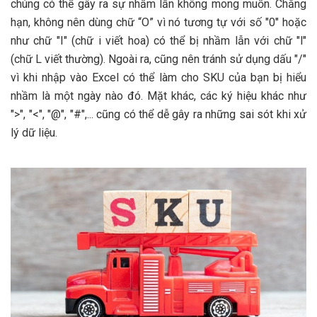
chúng có thể gây ra sự nhầm lẫn không mong muốn. Chẳng
hạn, không nên dùng chữ “O” vì nó tương tự với số "0" hoặc
như chữ "I" (chữ i viết hoa) có thể bị nhầm lẫn với chữ "l"
(chữ L viết thường). Ngoài ra, cũng nên tránh sử dụng dấu "/"
vì khi nhập vào Excel có thể làm cho SKU của bạn bị hiểu
nhầm là một ngày nào đó. Mặt khác, các ký hiệu khác như
">", "<", "@", "#",... cũng có thể dễ gây ra những sai sót khi xử
lý dữ liệu.