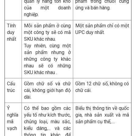
quản lý hàng tồn kho
phẩm trong chuỗi cung
của một doanh
ứng và bán hàng.
nghiệp.
Tính
Mỗi sản phẩm ở cùng
Một sản phẩm chỉ có một
duy
một công ty sẽ có mã
UPC duy nhất.
nhất
SKU khác nhau.
Tuy nhiên, cùng một
sản phẩm nhưng ở
những công ty khác
nhau sẽ có những
SKU khác nhau .
Cấu
Gồm chữ số và chữ
Gồm 12 chữ số, không có
trúc
cái, không giới hạn độ
chữ cái.
dài.
Ý
Có thể bao gồm các
Biểu thị thông tin về quốc
nghĩa
yếu tố như kích thước,
gia, nhà sản xuất và mã
mã
chủng loại, màu sắc,
sản phẩm cụ thể,....
vạch
kiểu dáng,... và các
thông tin khác để