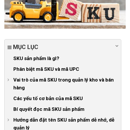
MỤC LỤC
SKU sản phẩm là gì?
Phân biệt mã SKU và mã UPC
Vai trò của mã SKU trong quản lý kho và bán
hàng
1. Giúp theo dõi và quản lý hàng tồn kho chặt chẽ
Các yếu tố cơ bản của mã SKU
2. Giảm thiểu sai sót trong quá trình quản lý kho và
Bí quyết đọc mã SKU sản phẩm
bán hàng
Hướng dẫn đặt tên SKU sản phẩm dễ nhớ, dễ
3. Cải thiện tốc độ bán hàng và thanh toán
quản lý