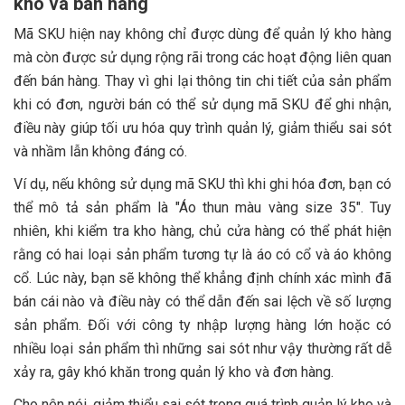
kho và bán hàng
Mã SKU hiện nay không chỉ được dùng để quản lý kho hàng
mà còn được sử dụng rộng rãi trong các hoạt động liên quan
đến bán hàng. Thay vì ghi lại thông tin chi tiết của sản phẩm
khi có đơn, người bán có thể sử dụng mã SKU để ghi nhận,
điều này giúp tối ưu hóa quy trình quản lý, giảm thiểu sai sót
và nhầm lẫn không đáng có.
Ví dụ, nếu không sử dụng mã SKU thì khi ghi hóa đơn, bạn có
thể mô tả sản phẩm là "Áo thun màu vàng size 35". Tuy
nhiên, khi kiểm tra kho hàng, chủ cửa hàng có thể phát hiện
rằng có hai loại sản phẩm tương tự là áo có cổ và áo không
cổ. Lúc này, bạn sẽ không thể khẳng định chính xác mình đã
bán cái nào và điều này có thể dẫn đến sai lệch về số lượng
sản phẩm. Đối với công ty nhập lượng hàng lớn hoặc có
nhiều loại sản phẩm thì những sai sót như vậy thường rất dễ
xảy ra, gây khó khăn trong quản lý kho và đơn hàng.
Cho nên nói, giảm thiểu sai sót trong quá trình quản lý kho và