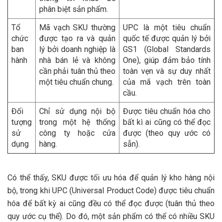
phân biệt sản phẩm.
Tổ
Mã vạch SKU thường
UPC là một tiêu chuẩn
chức
được tạo ra và quản
quốc tế được quản lý bởi
ban
lý bởi doanh nghiệp là
GS1 (Global Standards
hành
nhà bán lẻ và không
One), giúp đảm bảo tính
cần phải tuân thủ theo
toàn vẹn và sự duy nhất
một tiêu chuẩn chung.
của mã vạch trên toàn
cầu.
Đối
Chỉ sử dụng nội bộ
Được tiêu chuẩn hóa cho
tượng
trong một hệ thống
bất kì ai cũng có thể đọc
sử
công ty hoặc cửa
được (theo quy ước có
dụng
hàng.
sẵn).
Có thể thấy, SKU được tối ưu hóa để quản lý kho hàng nội
bộ, trong khi UPC (Universal Product Code) được tiêu chuẩn
hóa để bất kỳ ai cũng đều có thể đọc được (tuân thủ theo
quy ước cụ thể). Do đó, một sản phẩm có thể có nhiều SKU