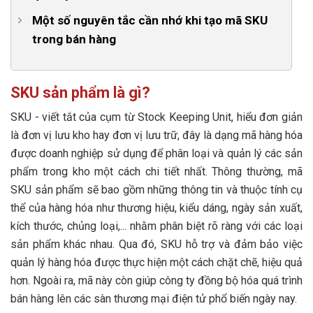
4. Hỗ trợ bán hàng đa kênh hiệu quả
Bước 1: Thiết lập định dạng tiêu chuẩn cho mã SKU
Một số nguyên tắc cần nhớ khi tạo mã SKU
trong bán hàng
Bước 2: Xác định thông tin cần thiết để đưa vào SKU
1. Không nhồi nhét thông tin vào mã SKU
Bước 3: Gán mã SKU duy nhất cho từng sản phẩm
2. Lưu ý về cách biểu diễn mã SKU
SKU sản phẩm là gì?
3. Thống nhất quy tắc đặt tên SKU sản phẩm
SKU - viết tắt của cụm từ Stock Keeping Unit, hiểu đơn giản
là đơn vị lưu kho hay đơn vị lưu trữ, đây là dạng mã hàng hóa
4. Tránh sử dụng các ký tự dễ gây nhầm lẫn
được doanh nghiệp sử dụng để phân loại và quản lý các sản
phẩm trong kho một cách chi tiết nhất. Thông thường, mã
SKU sản phẩm sẽ bao gồm những thông tin và thuộc tính cụ
thể của hàng hóa như thương hiệu, kiểu dáng, ngày sản xuất,
kích thước, chủng loại,... nhằm phân biệt rõ ràng với các loại
sản phẩm khác nhau. Qua đó, SKU hỗ trợ và đảm bảo việc
quản lý hàng hóa được thực hiện một cách chặt chẽ, hiệu quả
hơn. Ngoài ra, mã này còn giúp công ty đồng bộ hóa quá trình
bán hàng lên các sàn thương mại điện tử phổ biến ngày nay.