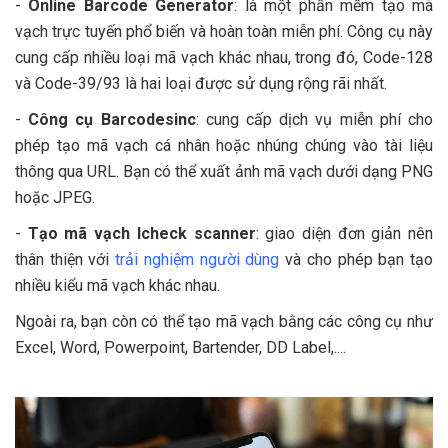
-
Online Barcode Generator
: là một phần mềm tạo mã
vạch trực tuyến phổ biến và hoàn toàn miễn phí. Công cụ này
cung cấp nhiều loại mã vạch khác nhau, trong đó, Code-128
và Code-39/93 là hai loại được sử dụng rộng rãi nhất.
-
Công cụ Barcodesinc
: cung cấp dịch vụ miễn phí cho
phép tạo mã vạch cá nhân hoặc nhúng chúng vào tài liệu
thông qua URL. Bạn có thể xuất ảnh mã vạch dưới dạng PNG
hoặc JPEG.
-
Tạo mã vạch Icheck scanner
: giao diện đơn giản nên
thân thiện với
trải nghiệm người dùng
và cho phép bạn tạo
nhiều kiểu mã vạch khác nhau.
Ngoài ra, bạn còn có thể tạo mã vạch bằng các công cụ như
Excel, Word, Powerpoint, Bartender, DD Label,....