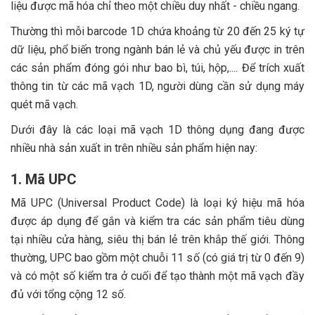
liệu được mã hóa chỉ theo một chiều duy nhất - chiều ngang.
9. Mã vạch GS1 Databar
Thường thì mỗi barcode 1D chứa khoảng từ 20 đến 25 ký tự
dữ liệu, phổ biến trong ngành bán lẻ và chủ yếu được in trên
các sản phẩm đóng gói như bao bì, túi, hộp,.... Để trích xuất
thông tin từ các mã vạch 1D, người dùng cần sử dụng máy
quét mã vạch.
Dưới đây là các loại mã vạch 1D thông dụng đang được
nhiều nhà sản xuất in trên nhiều sản phẩm hiện nay:
1. Mã UPC
Mã UPC (Universal Product Code) là loại ký hiệu mã hóa
được áp dụng để gắn và kiểm tra các sản phẩm tiêu dùng
tại nhiều cửa hàng, siêu thị bán lẻ trên khắp thế giới. Thông
thường, UPC bao gồm một chuỗi 11 số (có giá trị từ 0 đến 9)
và có một số kiểm tra ở cuối để tạo thành một mã vạch đầy
đủ với tổng cộng 12 số.