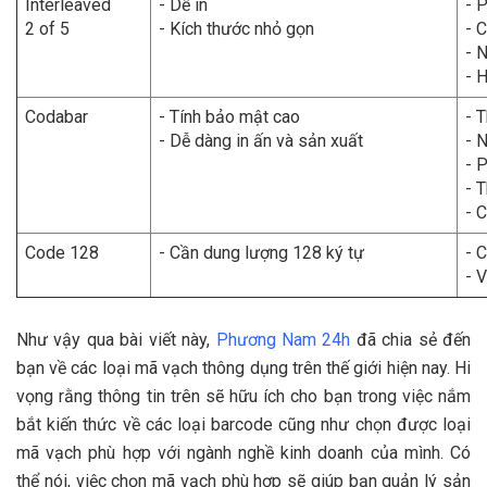
Interleaved
- Dễ in
- 
2 of 5
- Kích thước nhỏ gọn
- 
- 
- 
Codabar
- Tính bảo mật cao
- 
- Dễ dàng in ấn và sản xuất
- 
- 
- 
- 
Code 128
- Cần dung lượng 128 ký tự
- 
- 
Như vậy qua bài viết này,
Phương Nam 24h
đã chia sẻ đến
bạn về các loại mã vạch thông dụng trên thế giới hiện nay. Hi
vọng rằng thông tin trên sẽ hữu ích cho bạn trong việc nắm
bắt kiến thức về các loại barcode cũng như chọn được loại
mã vạch phù hợp với ngành nghề kinh doanh của mình. Có
thể nói, việc chọn mã vạch phù hợp sẽ giúp bạn quản lý sản