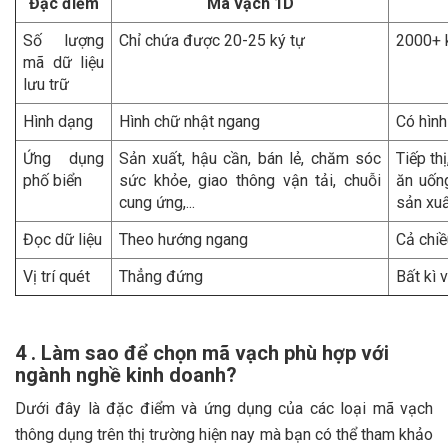
Đặc điểm
Mã vạch 1D
Số lượng
Chỉ chứa được 20-25 ký tự
2000+ 
mã dữ liệu
lưu trữ
Hình dạng
Hình chữ nhật ngang
Có hình
Ứng dụng
Sản xuất, hậu cần, bán lẻ, chăm sóc
Tiếp th
phố biển
sức khỏe, giao thông vận tải, chuỗi
ăn uống
cung ứng,...
sản xuất,
Đọc dữ liệu
Theo hướng ngang
Cả chiề
Vị trí quét
Thẳng đứng
Bất kì v
4 . Làm sao để chọn mã vạch phù hợp với
ngành nghề kinh doanh?
Dưới đây là đặc điểm và ứng dụng của các loại mã vạch
thông dụng trên thị trường hiện nay mà bạn có thể tham khảo