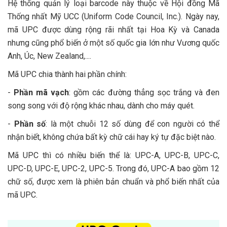
Hệ thống quản lý loại barcode này thuộc về Hội đồng Mã
Thống nhất Mỹ UCC (Uniform Code Council, Inc.). Ngày nay,
mã UPC được dùng rộng rãi nhất tại Hoa Kỳ và Canada
nhưng cũng phổ biến ở một số quốc gia lớn như Vương quốc
Anh, Úc, New Zealand,....
Mã UPC chia thành hai phần chính:
-
Phần mã vạch
: gồm các đường thẳng sọc trắng và đen
song song với độ rộng khác nhau, dành cho máy quét.
-
Phần số
: là một chuỗi 12 số dùng để con người có thể
nhận biết, không chứa bất kỳ chữ cái hay ký tự đặc biệt nào.
Mã UPC thì có nhiều biến thể là: UPC-A, UPC-B, UPC-C,
UPC-D, UPC-E, UPC-2, UPC-5. Trong đó, UPC-A bao gồm 12
chữ số, được xem là phiên bản chuẩn và phổ biến nhất của
mã UPC.