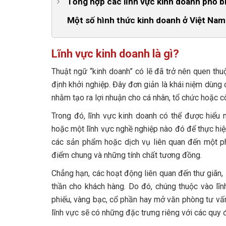
Tổng hợp các lĩnh vực kinh doanh phổ b
1. Kinh doanh dịch vụ
Một số hình thức kinh doanh ở Việt Nam
2. Kinh doanh, đầu tư tài chính
Lĩnh vực kinh doanh là gì?
3. Kinh doanh lĩnh vực nông lâm nghiệp và kha
Thuật ngữ “kinh doanh” có lẽ đã trở nên quen thuộ
4. Lĩnh vực sản xuất
định khởi nghiệp. Đây đơn giản là khái niệm dùng
5. Lĩnh vực kinh doanh online
nhằm tạo ra lợi nhuận cho cá nhân, tổ chức hoặc c
6. Bán lẻ và phân phối
Trong đó, lĩnh vực kinh doanh có thể được hiểu 
hoặc một lĩnh vực nghề nghiệp nào đó để thực hiệ
7. Lĩnh vực vận tải, lữ hành
các sản phẩm hoặc dịch vụ liên quan đến một ph
8. Kinh doanh dịch vụ công cộng
điểm chung và những tính chất tương đồng.
9. Lĩnh vực thông tin, truyền thông
Chẳng hạn, các hoạt động liên quan đến thư giãn, 
10. Kinh doanh bất động sản
thần cho khách hàng. Do đó, chúng thuộc vào lĩn
phiếu, vàng bạc, cổ phần hay mở văn phòng tư vấn,
11. Công nghệ Big Data, AI và Blockchain
lĩnh vực sẽ có những đặc trưng riêng với các quy