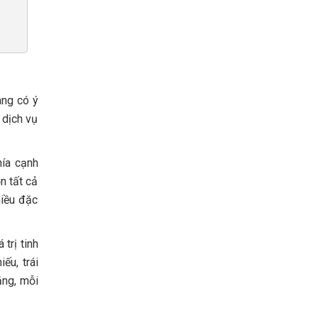
ang có ý
 dịch vụ
hía cạnh
n tất cả
hiều đặc
trị tinh
ếu, trái
ằng, mỗi