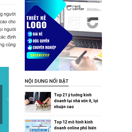
ng người
 cao cho
ọi người
xác định
ông cũng
NỘI DUNG NỔI BẬT
Top 21 ý tưởng kinh
doanh tại nhà vốn ít, lợi
nhuận cao
Top 12 mô hình kinh
doanh online phổ biến