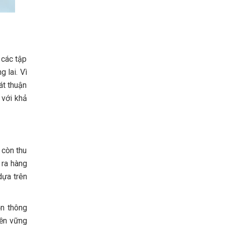
 các tập
 lai. Vì
át thuận
 với khả
 còn thu
 ra hàng
dựa trên
ọn thông
bền vững