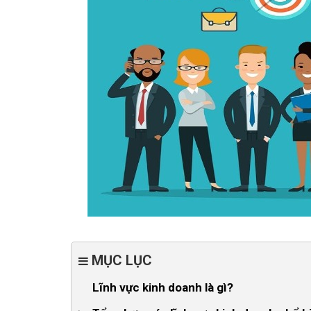
MỤC LỤC
Lĩnh vực kinh doanh là gì?