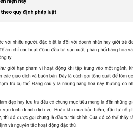
iến hiện nay
 theo quy định pháp luật
i thác
c với nhiều người, đặc biệt là đối với doanh nhân hay giới trẻ đ
 để ám chỉ các hoạt động đầu tư, sản xuất, phân phối hàng hóa và
ông ty.
như giới hạn phạm vi hoạt động khi tập trung vào một ngành, k
n các giao dịch và buôn bán. Đây là cách gọi tổng quát để tóm gọ
ạm trù cụ thể. Đáng chú ý là những hàng hóa này thường có n
làm đẹp hay lưu trú đều có chung mục tiêu mang là đến những giá 
h vực kinh doanh dịch vụ. Hoặc khi mua bảo hiểm, đầu tư cổ phi
 thì đó được gọi chung là đầu tư tài chính. Qua đó có thể thấy r
 định và nguyên tắc hoạt động đặc thù.