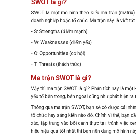
4. Giảm thiểu các rủi ro tiềm ẩn
Điểm yếu của Vinamilk
2. SWOT có thể được áp dụng trong những lĩ
SWOT là gì?
Bước 4: Tinh chỉnh kết quả
Cơ hội của thương hiệu Vinamilk
3. Ai nên thực hiện phân tích SWOT?
SWOT là một mô hình theo kiểu ma trận (matrix)
doanh nghiệp hoặc tổ chức. Ma trận này là viết tắ
Bước 5: Xây dựng chiến lược
Thách thức của Vinamilk
4. Những sai lầm thường gặp khi phân tích S
- S: Strengths (điểm mạnh)
2. Ma trận SWOT của Coca-Cola
- W: Weaknesses (điểm yếu)
Điểm mạnh của Coca-Cola
- O: Opportunities (cơ hội)
Điểm yếu của Coca-Cola
- T: Threats (thách thức)
Cơ hội của Coca-Cola
Ma trận SWOT là gì?
Thách thức của Coca-Cola
Vậy thì ma trận SWOT là gì? Phân tích này là một
yếu tố bên trong, bên ngoài cũng như phát hiện ra t
Thông qua ma trận SWOT, bạn sẽ có được cái nhìn 
tổ chức hay sáng kiến nào đó. Chính vì thế, bạn 
xác, tập trung vào bối cảnh thực tại, tránh việc x
hiệu hiệu quả tốt nhất thì bạn nên dùng mô hình 