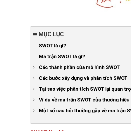
MỤC LỤC
SWOT là gì?
Ma trận SWOT là gì?
Các thành phần của mô hình SWOT
1. Strength - Thế mạnh
Các bước xây dựng và phân tích SWOT
2. Weakness - Điểm yếu
Bước 1: Xác định mục tiêu của bạn
Tại sao việc phân tích SWOT lại quan tr
3. Opportunity - Cơ hội
Bước 2: Thu thập tài nguyên
1. Hiểu rõ hơn về chính mình
Ví dụ về ma trận SWOT của thương hiệu 
4. Threat - Rủi ro
Bước 3: Biên soạn ý tưởng và tiến hành phân t
2. Hiểu rõ hơn về đối thủ và thị trường
1. Ma trận SWOT của Vinamilk
Một số câu hỏi thường gặp về ma trận 
Điểm mạnh và điểm yếu
3. Hiểu rõ hơn về khách hàng mục tiêu
Điểm mạnh của Vinamilk
1. Nguồn gốc hình thành ma trận SWOT
Cơ hội và thách thức