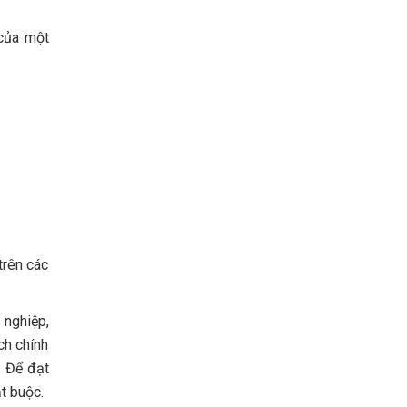
 của một
trên các
 nghiệp,
ch chính
. Để đạt
t buộc.