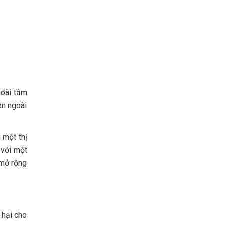
goài tầm
ên ngoài
 một thị
 với một
 mở rộng
 hại cho