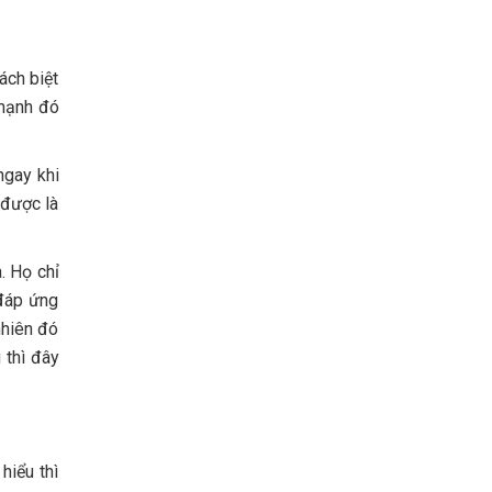
ách biệt
 mạnh đó
ngay khi
 được là
. Họ chỉ
 đáp ứng
nhiên đó
 thì đây
hiểu thì