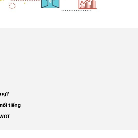
ọng?
nổi tiếng
ích
SWOT