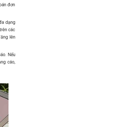
toán đơn
 đa dạng
trên các
đăng lên
cáo. Nếu
ảng cáo,