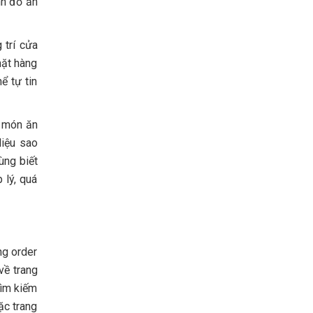
nh đồ ăn
 trí cửa
mặt hàng
ể tự tin
g món ăn
liệu sao
ùng biết
 lý, quá
ng order
về trang
tìm kiếm
ặc trang