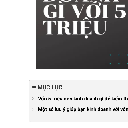
MỤC LỤC
Vốn 5 triệu nên kinh doanh gì để kiếm 
1. Kinh doanh mỹ phẩm handmade
Một số lưu ý giúp bạn kinh doanh với vố
2. Kinh doanh hàng thùng
1. Tập trung tìm kiếm ý tưởng kinh doanh phù 