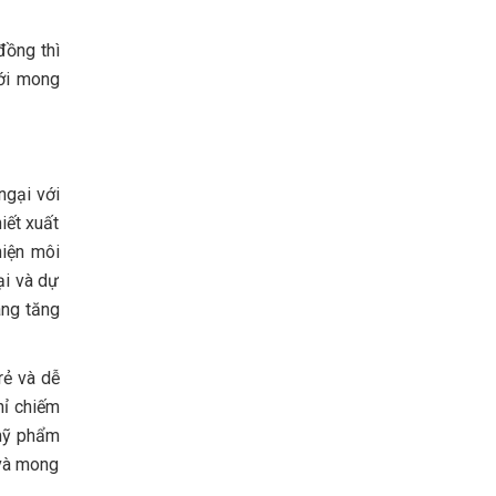
đồng thì
ới mong
ngại với
iết xuất
hiện môi
ại và dự
àng tăng
rẻ và dễ
hỉ chiếm
 mỹ phẩm
 và mong