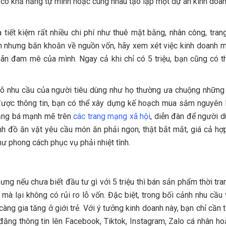
đã có khả năng tự mình hoặc cùng nhau tạo lập một dự án kinh doa
tiết kiệm rất nhiều chi phí như thuê mặt bằng, nhân công, trang
 ăn nhưng băn khoăn về nguồn vốn, hãy xem xét việc kinh doanh 
n đam mê của mình. Ngay cả khi chỉ có 5 triệu, bạn cũng có th
u rõ nhu cầu của người tiêu dùng như họ thường ưa chuộng nhữn
m được thông tin, bạn có thể xây dựng kế hoạch mua sắm nguyên 
quảng bá mạnh mẽ trên
các trang mạng xã hội
, diễn đàn để người d
h đồ ăn vặt yêu cầu món ăn phải ngon, thật bắt mắt, giá cả hợp
hư phong cách phục vụ phải nhiệt tình.
ng nếu chưa biết đầu tư gì với 5 triệu thì bán sản phẩm thời tra
 mà lại không có rủi ro lỗ vốn. Đặc biệt, trong bối cảnh nhu cầu 
àng gia tăng ở giới trẻ. Với ý tưởng kinh doanh này, bạn chỉ cần 
ăng thông tin lên Facebook, Tiktok, Instagram, Zalo cá nhân ho