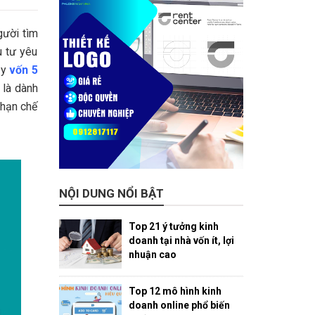
gười tìm
u tư yêu
ậy
vốn 5
 là dành
 hạn chế
NỘI DUNG NỔI BẬT
Top 21 ý tưởng kinh
doanh tại nhà vốn ít, lợi
nhuận cao
Top 12 mô hình kinh
doanh online phổ biến