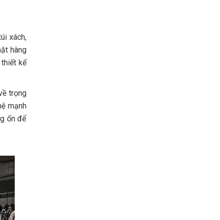
úi xách,
mặt hàng
thiết kế
về trọng
 hệ mạnh
ng ổn để