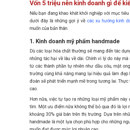
3. Bán đồ ăn vặt online
2. Xác định mô hình kinh doanh là một bước b
Vốn 5 triệu nên kinh doanh gì để k
4. Kinh doanh thời trang online
3. Xây dựng kế hoạch kinh doanh, marketing 
Nếu bạn đang khao khát khởi nghiệp với mục tiêu 
dưới đây là những gợi ý về
các xu hướng kinh d
5. Kinh doanh đồ handmade
4. Quản lý tài chính và rủi ro
muốn của bản thân.
6. Bán trà đá, nước giải khát vỉa hè
5. Không ngừng chủ động học hỏi kiến thức m
1. Kinh doanh mỹ phẩm handmade
7. Kinh doanh hoa tươi để chậu
Dù các loại hóa chất thường sẽ mang đến tác dụn
8. Kinh doanh dịch vụ thiết kế áo thun, vẽ giày
những tác hại về lâu về dài. Chính vì lý do này 
9. Bán cây cảnh mini
từ các thành phần tự nhiên như dầu oliu, mật ong,
trường cùng khả năng mang lại hiệu quả làm đẹp b
10. Bán khóa học online
đoán sẽ phát triển mạnh mẽ trong tương lai. Thực 
11. Bán thực phẩm quê
cao.
Hơn nữa, việc tự tạo ra những loại mỹ phẩm này đ
tìm. Một ưu điểm nữa không thể bỏ qua đó là lợi 
khoảng 30% giá bán trên thị trường. Dựa trên nhữ
handmade là một lựa chọn phù hợp cho những ngườ
muốn đạt được mức lợi nhuận cao.