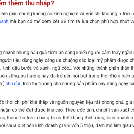
ắt buộc
iếm thêm thu nhập?
thông minh
làm giàu nhưng không có kinh nghiệm và vốn chỉ khoảng 5 triệu 
oanh
mà bạn có thể xem xét để tìm ra lựa chọn phù hợp nhất v
ới
g nhanh nhưng hậu quả tiềm ẩn cũng khiến người cảm thấy ngần 
mà người tiêu dùng ngày càng ưa chuộng các loại mỹ phẩm được ch
 tinh dầu bưởi, trà xanh, ngũ cốc... Với những thành phần thân t
ền vững, xu hướng này đã trở nên nổi bật trong thời điểm hiện t
tế,
nhu cầu
trên thị trường cho những sản phẩm này đang ngày c
òi hỏi chi phí khá thấp và nguồn nguyên liệu rất phong phú, giá 
nhuận có thể đạt được khá cao. Theo ước tính, chi phí sản xuất c
ng thông tin trên, chúng ta có thể khẳng định rằng, kinh doanh
i chưa biết nên kinh doanh gì với vốn 5 triệu, đam mê làm giàu