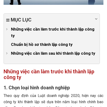
MỤC LỤC
Những việc cần làm trước khi thành lập công
ty
1. Chọn loại hình doanh nghiệp
Chuẩn bị hồ sơ thành lập công ty
2. Chọn tên công ty
Những việc cần làm sau khi thành lập công ty
3. Chọn ngành nghề kinh doanh
1. Khắc dấu và nộp hồ sơ thông báo sử dụng mẫu
dấu
4. Chọn địa chỉ đặt trụ sở
Những việc cần làm trước khi thành lập
công ty
2. Công bố nội dung đăng ký doanh nghiệp
5. Chuẩn bị vốn điều lệ
3. Treo bảng hiệu
1. Chọn loại hình doanh nghiệp
6. Chọn người đại diện
4. Mở tài khoản ngân hàng và thông báo thông tin tài
Theo quy định của Luật doanh nghiệp 2020, hiện nay các
khoản
công ty khi thành lập sẽ dựa trên năm loại hình chính bao