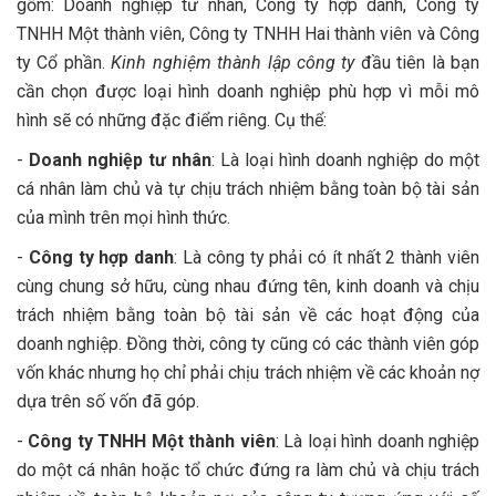
gồm: Doanh nghiệp tư nhân, Công ty hợp danh, Công ty
5. Mua chữ ký số
TNHH Một thành viên, Công ty TNHH Hai thành viên và Công
6. Nộp tờ khai lệ phí môn bài và đóng lệ phí
ty Cổ phần.
Kinh nghiệm thành lập công ty
đầu tiên là bạn
cần chọn được loại hình doanh nghiệp phù hợp vì mỗi mô
hình sẽ có những đặc điểm riêng. Cụ thể:
-
Doanh nghiệp tư nhân
: Là loại hình doanh nghiệp do một
cá nhân làm chủ và tự chịu trách nhiệm bằng toàn bộ tài sản
của mình trên mọi hình thức.
-
Công ty hợp danh
: Là công ty phải có ít nhất 2 thành viên
cùng chung sở hữu, cùng nhau đứng tên, kinh doanh và chịu
trách nhiệm bằng toàn bộ tài sản về các hoạt động của
doanh nghiệp. Đồng thời, công ty cũng có các thành viên góp
vốn khác nhưng họ chỉ phải chịu trách nhiệm về các khoản nợ
dựa trên số vốn đã góp.
-
Công ty TNHH Một thành viên
: Là loại hình doanh nghiệp
do một cá nhân hoặc tổ chức đứng ra làm chủ và chịu trách