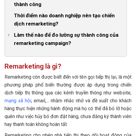
thành công
Bước 2: Tạo Pixel Facebook và gắn vào website
6. Giúp doanh nghiệp upsell, cross sell hiệu quả
Thời điểm nào doanh nghiệp nên tạo chiến
Bước 3: Tạo Đối tượng tùy chỉnh
7. Remarketing giúp xây dựng niềm tin về sự lớn
dịch remarketing?
mạnh
Bước 4: Xác định mục tiêu chiến dịch
Làm thế nào để đo lường sự thành công của
Bước 5: Lựa chọn đối tượng tùy chỉnh
remarketing campaign?
Bước 6: Chọn Vị trí quảng cáo
1. Chỉ số tương tác
Bước 7: Thiết lập ngân sách quảng cáo
2. Chỉ số chuyển đổi
Remarketing là gì?
Bước 8: Tạo định dạng quảng cáo
Remarketing còn được biết đến với tên gọi tiếp thị lại, là một
phương pháp phổ biến thường được áp dụng trong chiến
dịch tiếp thị thông qua các kênh truyền thông như website,
mạng xã hội
, email,... nhằm nhắc nhở và đề xuất cho khách
hàng thực hiện những hành động mà họ có thể đã bỏ lỡ hoặc
quên như việc hủy bỏ đơn đặt hàng, chưa đăng ký thành viên
hay thanh toán không hoàn tất.
Remarketing cho phép nhà tiếp thị theo dõi hoạt động của