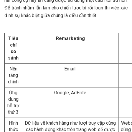
hai công cụ này lại càng được sử dụng một cách tối ưu hơn.
Để tránh nhầm lẫn làm cho chiến lược bị rối loạn thì việc xác
định sự khác biệt giữa chúng là điều cần thiết.
Tiêu
Remarketing
chí
so
sánh
Nền
Email
tảng
chính
Ứng
Google, AdBrite
dụng
hỗ trợ
thứ 3
Hình
Dữ liệu về khách hàng như lượt truy cập cùng
Webs
thức
các hành động khác trên trang web sẽ được
dùng 