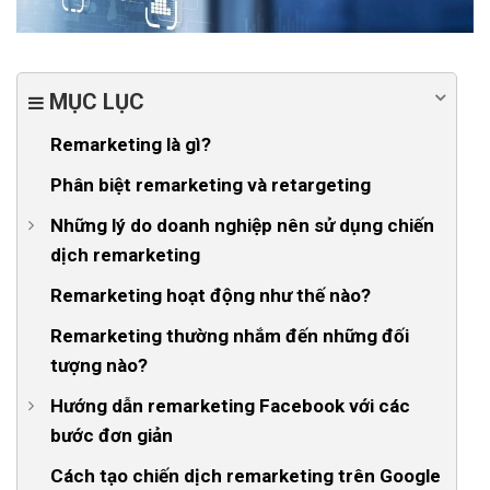
MỤC LỤC
Remarketing là gì?
Phân biệt remarketing và retargeting
Những lý do doanh nghiệp nên sử dụng chiến
dịch remarketing
1. Remarketing tạo cơ hội tương tác liên tục với
Remarketing hoạt động như thế nào?
khách hàng mục tiêu
Remarketing thường nhắm đến những đối
2. Remarketing giúp tăng nhận thức về thương hiệu
tượng nào?
3. Remarketing giúp tối ưu chi phí
Hướng dẫn remarketing Facebook với các
bước đơn giản
4. Remarketing campaign tạo ra cơ hội chuyển đổi
Bước 1: Tạo Tài khoản quảng cáo Facebook
Cách tạo chiến dịch remarketing trên Google
5. Giúp lôi kéo khách hàng từ đối thủ cạnh tranh